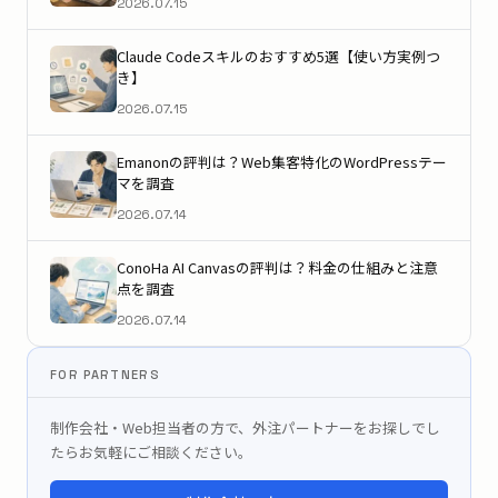
2026.07.15
Claude Codeスキルのおすすめ5選【使い方実例つ
き】
2026.07.15
Emanonの評判は？Web集客特化のWordPressテー
マを調査
2026.07.14
ConoHa AI Canvasの評判は？料金の仕組みと注意
点を調査
2026.07.14
FOR PARTNERS
制作会社・Web担当者の方で、外注パートナーをお探しでし
たらお気軽にご相談ください。