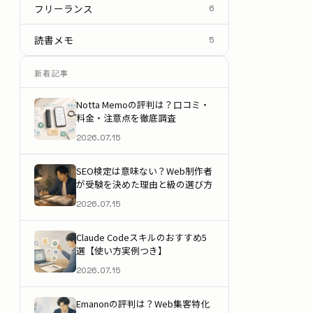
フリーランス
6
読書メモ
5
新着記事
Notta Memoの評判は？口コミ・
料金・注意点を徹底調査
2026.07.15
SEO検定は意味ない？Web制作者
が受験を決めた理由と級の選び方
2026.07.15
Claude Codeスキルのおすすめ5
選【使い方実例つき】
2026.07.15
Emanonの評判は？Web集客特化