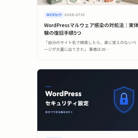
2026.07.12
WEB制作
WordPressマルウェア感染の対処法｜実
験の復旧手順5つ
「自分のサイト名で検索したら、身に覚えのないペ
ージが大量に出てきた」 筆者は20…