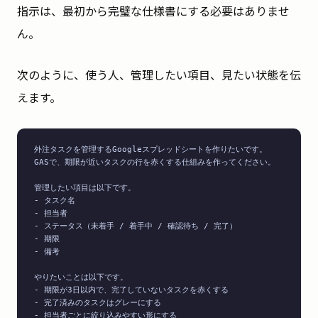
指示は、最初から完璧な仕様書にする必要はありませ
ん。
次のように、使う人、管理したい項目、見たい状態を伝
えます。
外注タスクを管理するGoogleスプレッドシートを作りたいです。

GASで、期限が近いタスクの行を赤くする仕組みを作ってください。

管理したい項目は以下です。

- タスク名

- 担当者

- ステータス（未着手 / 着手中 / 確認待ち / 完了）

- 期限

- 備考

やりたいことは以下です。

- 期限が3日以内で、完了していないタスクを赤くする

- 完了済みのタスクはグレーにする

- 担当者ごとに絞り込みやすい形にする
